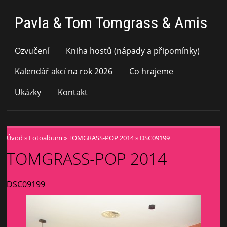
Pavla & Tom Tomgrass & Amis
Ozvučení
Kniha hostů (nápady a připomínky)
Kalendář akcí na rok 2026
Co hrajeme
Ukázky
Kontakt
Úvod
»
Fotoalbum
»
TOMGRASS-POP 2014
»
DSC09199
TOMGRASS-POP 2014
DSC09199