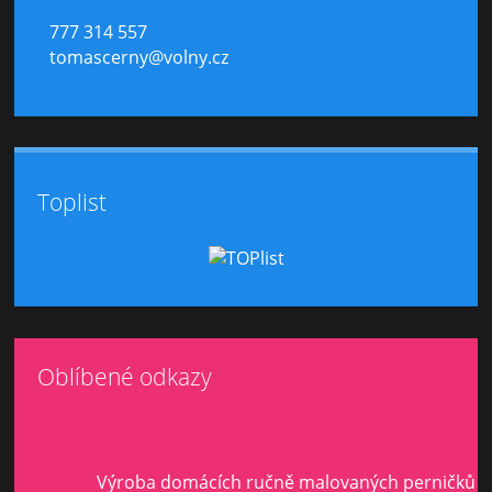
777 314 557
tomascerny@volny.cz
Toplist
Oblíbené odkazy
Výroba domácích ručně malovaných perničků