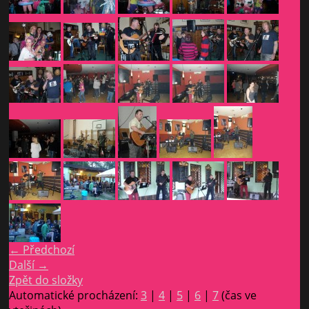
← Předchozí
Další →
Zpět do složky
Automatické procházení:
3
|
4
|
5
|
6
|
7
(čas ve