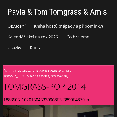
Pavla & Tom Tomgrass & Amis
Ozvučení
Kniha hostů (nápady a připomínky)
Kalendář akcí na rok 2026
Co hrajeme
Ukázky
Kontakt
Úvod
»
Fotoalbum
»
TOMGRASS-POP 2014
»
1888505_10201504533996863_389964870_n
TOMGRASS-POP 2014
1888505_10201504533996863_389964870_n