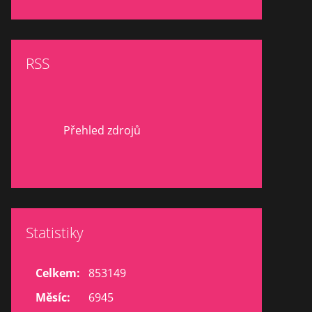
RSS
Přehled zdrojů
Statistiky
Celkem:
853149
Měsíc:
6945