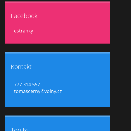
Facebook
estranky
Kontakt
777 314 557
tomascerny@volny.cz
Toplist