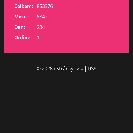
Celkem:
853376
Měsíc:
6842
Den:
234
Online:
1
© 2026 eStránky.cz
|
RSS