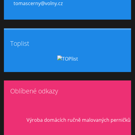
tomascerny@volny.cz
Toplist
Oblíbené odkazy
Výroba domácích ručně malovaných perničků