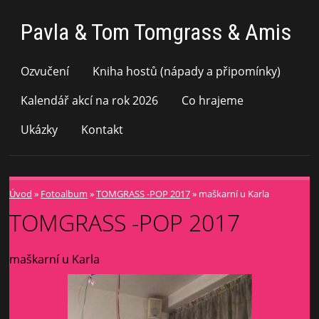
Pavla & Tom Tomgrass & Amis
Ozvučení
Kniha hostů (nápady a připomínky)
Kalendář akcí na rok 2026
Co hrajeme
Ukázky
Kontakt
Úvod
»
Fotoalbum
»
TOMGRASS -POP 2017
»
maškarní u Karla
TOMGRASS -POP 2017
maškarní u Karla