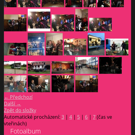
← Předchozí
Další →
Zpět do složky
Automatické procházení:
3
|
4
|
5
|
6
|
7
(čas ve
vteřinách)
Fotoalbum