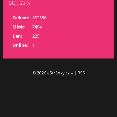
Statistiky
Celkem:
852696
Měsíc:
7494
Den:
229
Online:
1
© 2026 eStránky.cz
|
RSS