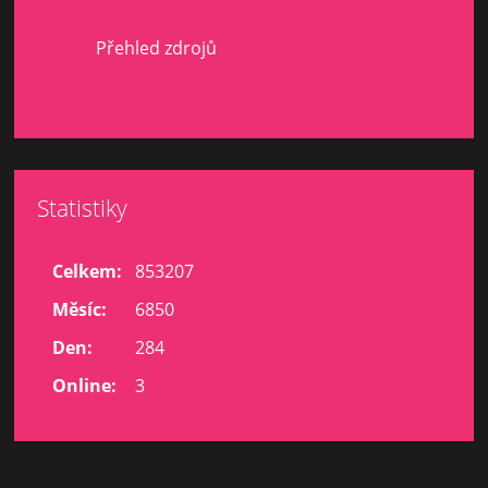
Přehled zdrojů
Statistiky
Celkem:
853207
Měsíc:
6850
Den:
284
Online:
3