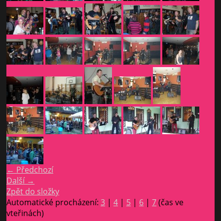
← Předchozí
Další →
Zpět do složky
Automatické procházení:
3
|
4
|
5
|
6
|
7
(čas ve
vteřinách)