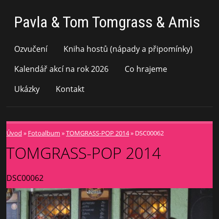
Pavla & Tom Tomgrass & Amis
Ozvučení
Kniha hostů (nápady a připomínky)
Kalendář akcí na rok 2026
Co hrajeme
Ukázky
Kontakt
Úvod
»
Fotoalbum
»
TOMGRASS-POP 2014
»
DSC00062
TOMGRASS-POP 2014
DSC00062