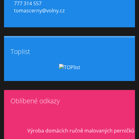
777 314 557
tomascerny@volny.cz
Toplist
Oblíbené odkazy
Výroba domácích ručně malovaných perničků