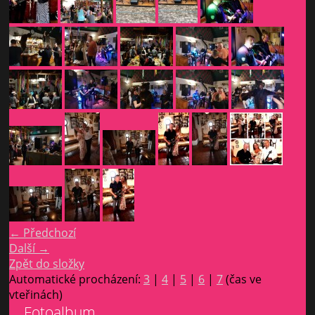
← Předchozí
Další →
Zpět do složky
Automatické procházení:
3
|
4
|
5
|
6
|
7
(čas ve
vteřinách)
Fotoalbum