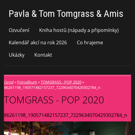
Pavla & Tom Tomgrass & Amis
Ozvučení
Kniha hostů (nápady a připomínky)
Kalendář akcí na rok 2026
Co hrajeme
Ukázky
Kontakt
Úvod
»
Fotoalbum
»
TOMGRASS - POP 2020
»
86261198_190571482157237_7229634070429302784_n
TOMGRASS - POP 2020
86261198_190571482157237_7229634070429302784_n