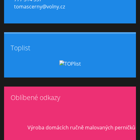
tomascerny@volny.cz
Toplist
Oblíbené odkazy
Výroba domácích ručně malovaných perničků