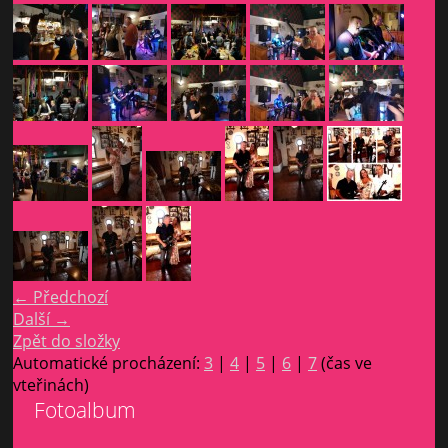
← Předchozí
Další →
Zpět do složky
Automatické procházení:
3
|
4
|
5
|
6
|
7
(čas ve
vteřinách)
Fotoalbum