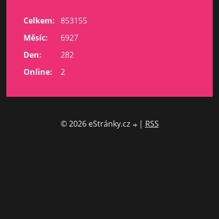
Celkem:
853155
Měsíc:
6927
Den:
282
Online:
2
© 2026 eStránky.cz
|
RSS