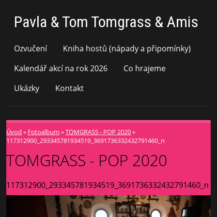
Pavla & Tom Tomgrass & Amis
Ozvučení
Kniha hostů (nápady a připomínky)
Kalendář akcí na rok 2026
Co hrajeme
Ukázky
Kontakt
Úvod
»
Fotoalbum
»
TOMGRASS - POP 2020
»
117312900_293345781934519_3691736332432791460_n
TOMGRASS - POP 2020
117312900_293345781934519_3691736332432791460_n