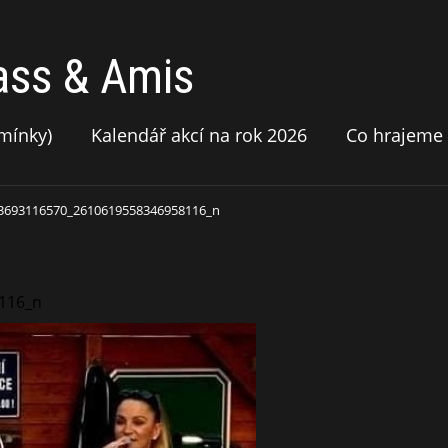
ass & Amis
mínky)
Kalendář akcí na rok 2026
Co hrajeme
3693116570_2610619558346958116_n
116_n