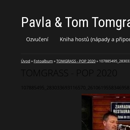
Pavla & Tom Tomgr
Ozvučení
Kniha hostů (nápady a připo
Úvod
»
Fotoalbum
»
TOMGRASS - POP 2020
»
107885495_28303
TOMGRASS - POP 2020
107885495_283033693116570_2610619558346958