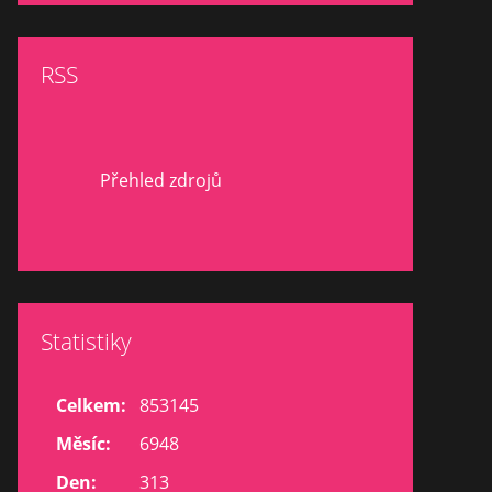
RSS
Přehled zdrojů
Statistiky
Celkem:
853145
Měsíc:
6948
Den:
313