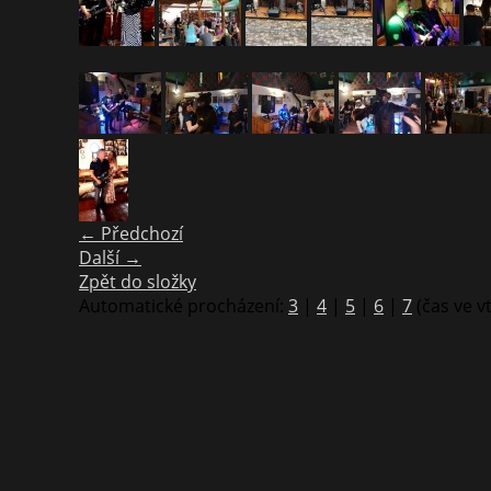
← Předchozí
Další →
Zpět do složky
Automatické procházení:
3
|
4
|
5
|
6
|
7
(čas ve v