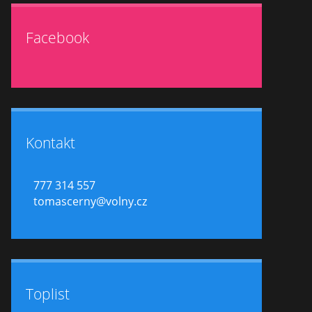
Facebook
Kontakt
777 314 557
tomascerny@volny.cz
Toplist