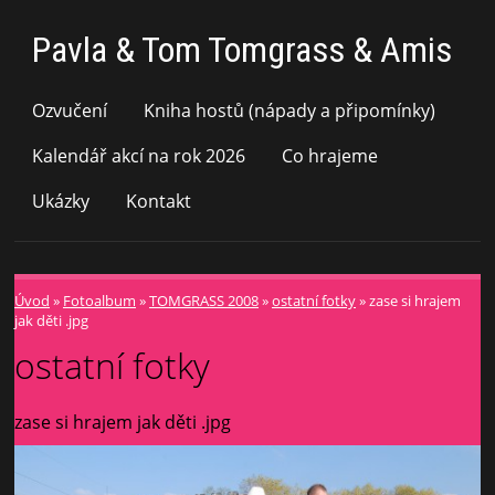
Pavla & Tom Tomgrass & Amis
Ozvučení
Kniha hostů (nápady a připomínky)
Kalendář akcí na rok 2026
Co hrajeme
Ukázky
Kontakt
Úvod
»
Fotoalbum
»
TOMGRASS 2008
»
ostatní fotky
»
zase si hrajem
jak děti .jpg
ostatní fotky
zase si hrajem jak děti .jpg