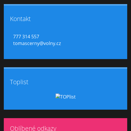
Kontakt
777 314 557
tomascerny@volny.cz
Toplist
Oblíbené odkazy