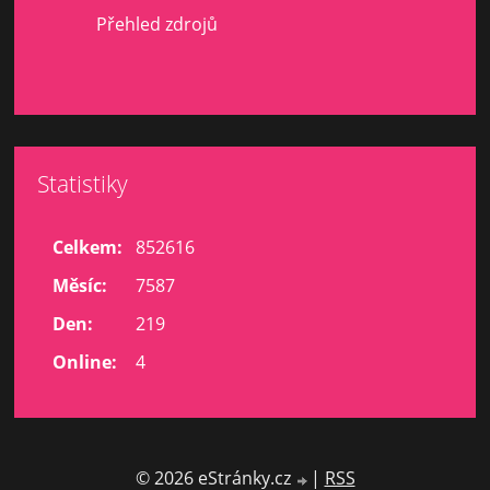
Přehled zdrojů
Statistiky
Celkem:
852616
Měsíc:
7587
Den:
219
Online:
4
© 2026 eStránky.cz
|
RSS