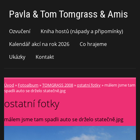
Pavla & Tom Tomgrass & Amis
Ozvučení
Kniha hostů (nápady a připomínky)
Kalendář akcí na rok 2026
Co hrajeme
Ukázky
Kontakt
Úvod
»
Fotoalbum
»
TOMGRASS 2008
»
ostatní fotky
»
málem jsme tam
spadli auto se drželo statečně.jpg
ostatní fotky
málem jsme tam spadli auto se drželo statečně.jpg