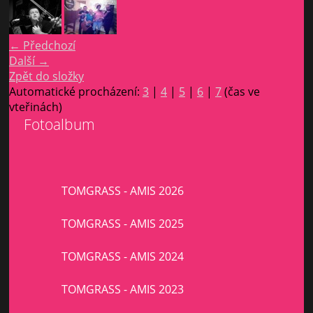
← Předchozí
Další →
Zpět do složky
Automatické procházení:
3
|
4
|
5
|
6
|
7
(čas ve
vteřinách)
Fotoalbum
TOMGRASS - AMIS 2026
TOMGRASS - AMIS 2025
TOMGRASS - AMIS 2024
TOMGRASS - AMIS 2023