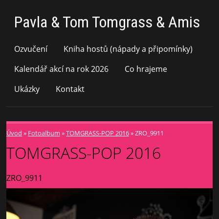
Pavla & Tom Tomgrass & Amis
Ozvučení
Kniha hostů (nápady a připomínky)
Kalendář akcí na rok 2026
Co hrajeme
Ukázky
Kontakt
Úvod
»
Fotoalbum
»
TOMGRASS-POP 2016
»
ZRO_9911
TOMGRASS-POP 2016
ZRO_9911