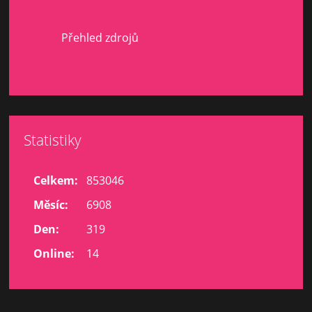
Přehled zdrojů
Statistiky
Celkem:
853046
Měsíc:
6908
Den:
319
Online:
14