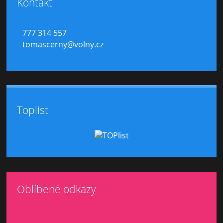
Kontakt
777 314 557
tomascerny@volny.cz
Toplist
Oblíbené odkazy