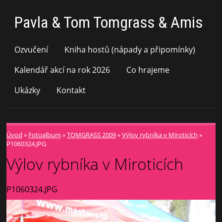
Pavla & Tom Tomgrass & Amis
Ozvučení
Kniha hostů (nápady a připomínky)
Kalendář akcí na rok 2026
Co hrajeme
Ukázky
Kontakt
Úvod
»
Fotoalbum
»
TOMGRASS 2009
»
Výlov rybníka v Miroticích
»
P1060324.JPG
Výlov rybníka v Miroticích
P1060324.JPG