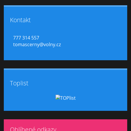
Kontakt
777 314 557
tomascerny@volny.cz
Toplist
Oblíbené odkazy