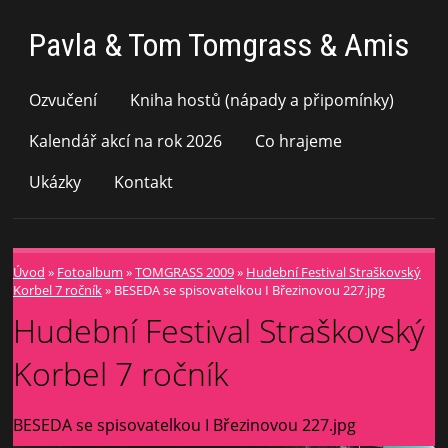
Pavla & Tom Tomgrass & Amis
Ozvučení
Kniha hostů (nápady a připomínky)
Kalendář akcí na rok 2026
Co hrajeme
Ukázky
Kontakt
Úvod
»
Fotoalbum
»
TOMGRASS 2009
»
Hudební Festival Straškovský
Korbel 7 ročník
»
BESEDA se spisovatelkou I Březinovou 227.jpg
Hudební Festival Straškovský
Korbel 7 ročník
BESEDA se spisovatelkou I Březinovou 227.jpg