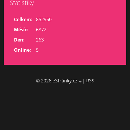
Statistiky
Celkem:
852950
Měsíc:
6872
Den:
263
Online:
5
© 2026 eStránky.cz
|
RSS