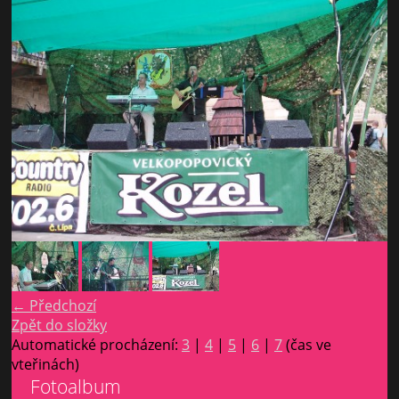
← Předchozí
Zpět do složky
Automatické procházení:
3
|
4
|
5
|
6
|
7
(čas ve
vteřinách)
Fotoalbum