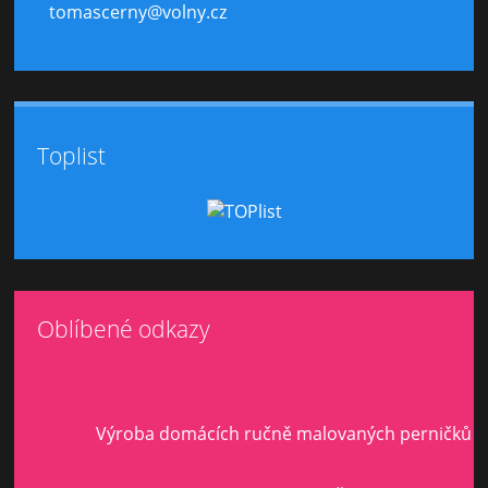
tomascerny@volny.cz
Toplist
Oblíbené odkazy
Výroba domácích ručně malovaných perničků