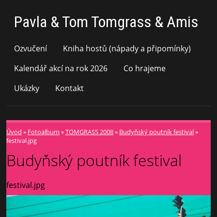
Pavla & Tom Tomgrass & Amis
Ozvučení
Kniha hostů (nápady a připomínky)
Kalendář akcí na rok 2026
Co hrajeme
Ukázky
Kontakt
Úvod
»
Fotoalbum
»
TOMGRASS 2008
»
Budyňský poutník festival
»
festival.jpg
Budyňský poutník festival
festival.jpg