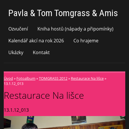
Pavla & Tom Tomgrass & Amis
Ozvučení
Kniha hostů (nápady a připomínky)
Kalendář akcí na rok 2026
Co hrajeme
Ukázky
Kontakt
Úvod
»
Fotoalbum
»
TOMGRASS 2012
»
Restaurace Na lišce
»
13.1.12_013
Restaurace Na lišce
13.1.12_013