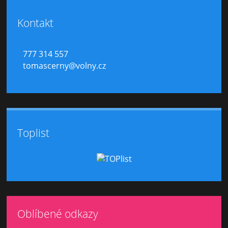
Kontakt
777 314 557
tomascerny@volny.cz
Toplist
Oblíbené odkazy