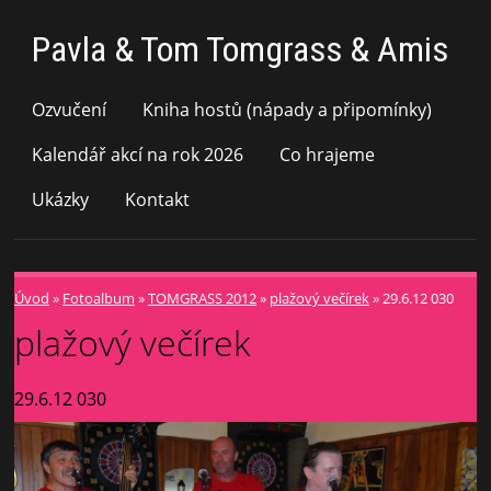
Pavla & Tom Tomgrass & Amis
Ozvučení
Kniha hostů (nápady a připomínky)
Kalendář akcí na rok 2026
Co hrajeme
Ukázky
Kontakt
Úvod
»
Fotoalbum
»
TOMGRASS 2012
»
plažový večírek
»
29.6.12 030
plažový večírek
29.6.12 030