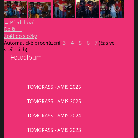
← Předchozí
Další →
Zpět do složky
Automatické procházení:
3
|
4
|
5
|
6
|
7
(čas ve
vteřinách)
Fotoalbum
TOMGRASS - AMIS 2026
TOMGRASS - AMIS 2025
TOMGRASS - AMIS 2024
TOMGRASS - AMIS 2023