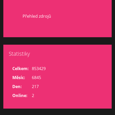
Přehled zdrojů
Statistiky
Celkem:
853429
Měsíc:
6845
Den:
217
Online:
2