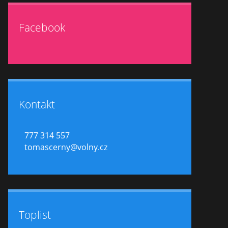
Facebook
Kontakt
777 314 557
tomascerny@volny.cz
Toplist