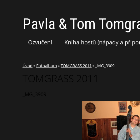
Pavla & Tom Tomgr
Ozvučení
Kniha hostů (nápady a připo
Úvod
»
Fotoalbum
»
TOMGRASS 2011
»
_MG_3909
TOMGRASS 2011
_MG_3909