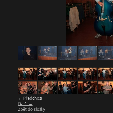
← Předchozí
Další →
Zpět do složky