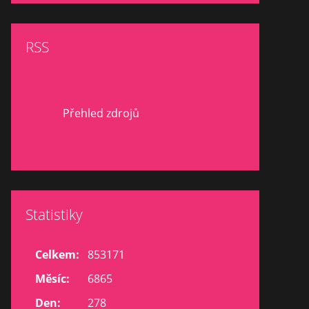
RSS
Přehled zdrojů
Statistiky
Celkem:
853171
Měsíc:
6865
Den:
278