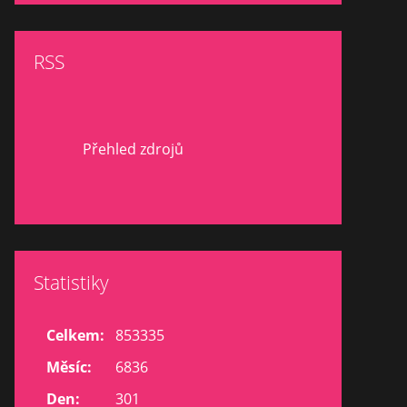
RSS
Přehled zdrojů
Statistiky
Celkem:
853335
Měsíc:
6836
Den:
301