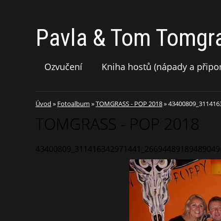
Pavla & Tom Tomgr
Ozvučení
Kniha hostů (nápady a připo
Úvod
»
Fotoalbum
»
TOMGRASS - POP 2018
»
43400809_311416
TOMGRASS - POP 2018
43400809_311416342971441_26694489189489049