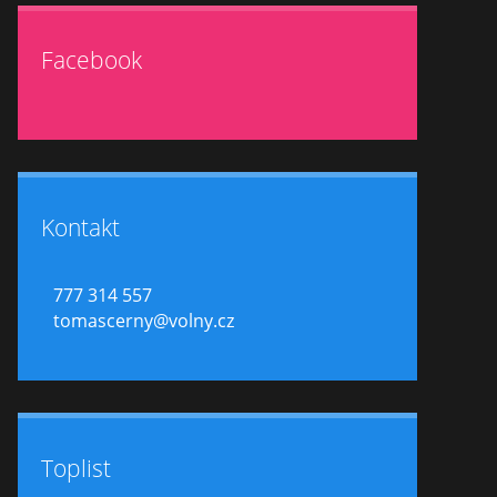
Facebook
Kontakt
777 314 557
tomascerny@volny.cz
Toplist