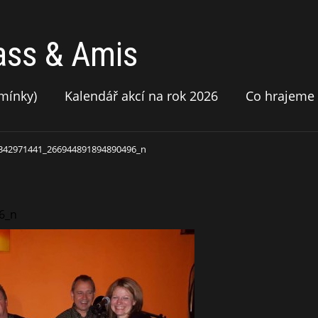
ass & Amis
mínky)
Kalendář akcí na rok 2026
Co hrajeme
342971441_266944891894890496_n
6_n