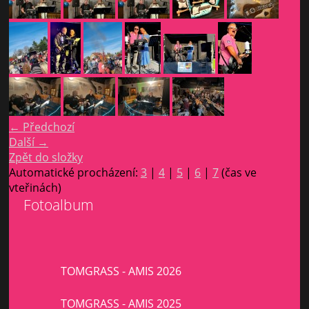
← Předchozí
Další →
Zpět do složky
Automatické procházení:
3
|
4
|
5
|
6
|
7
(čas ve
vteřinách)
Fotoalbum
TOMGRASS - AMIS 2026
TOMGRASS - AMIS 2025