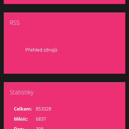
RSS
Přehled zdrojů
Statistiky
Celkem:
853328
Měsíc:
6837
Den:
308