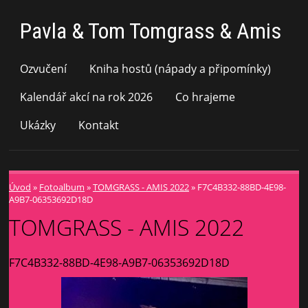
Pavla & Tom Tomgrass & Amis
Ozvučení
Kniha hostů (nápady a připomínky)
Kalendář akcí na rok 2026
Co hrajeme
Ukázky
Kontakt
Úvod
»
Fotoalbum
»
TOMGRASS - AMIS 2022
»
F7C4B332-88BD-4E98-
A9B7-06353692D18D
TOMGRASS - AMIS 2022
F7C4B332-88BD-4E98-A9B7-06353692D18D