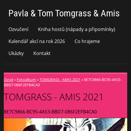
Pavla & Tom Tomgrass & Amis
Ozvučení
Kniha hostů (nápady a připomínky)
Kalendář akcí na rok 2026
Co hrajeme
Ukázky
Kontakt
Úvod
»
Fotoalbum
»
TOMGRASS - AMIS 2021
»
8E7C9866-BC95-4A53-
BBD7-086F2EFB4CA0
TOMGRASS - AMIS 2021
8E7C9866-BC95-4A53-BBD7-086F2EFB4CA0