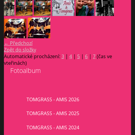
← Předchozí
Zpět do složky
Automatické procházení:
3
|
4
|
5
|
6
|
7
(čas ve
vteřinách)
Fotoalbum
TOMGRASS - AMIS 2026
TOMGRASS - AMIS 2025
TOMGRASS - AMIS 2024