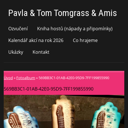
Pavla & Tom Tomgrass & Amis
Ozvučení
Kniha hostů (nápady a připomínky)
Kalendář akcí na rok 2026
Co hrajeme
Ukázky
Kontakt
Úvod
»
Fotoalbum
»
569BB3C1-01AB-42E0-95D9-7FF199855990
569BB3C1-01AB-42E0-95D9-7FF199855990