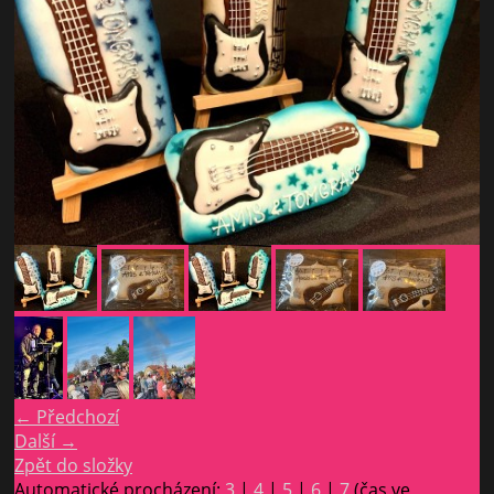
← Předchozí
Další →
Zpět do složky
Automatické procházení:
3
|
4
|
5
|
6
|
7
(čas ve