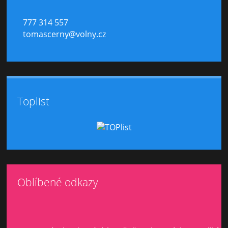
777 314 557
tomascerny@volny.cz
Toplist
Oblíbené odkazy